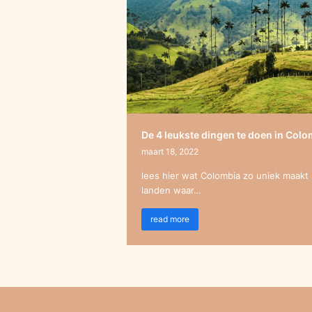
De 4 leukste dingen te doen in Colo
maart 18, 2022
lees hier wat Colombia zo uniek maakt
landen waar…
read more