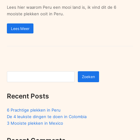
Lees hier waarom Peru een mooi land is, ik vind dit de 6
mooiste plekken ooit in Peru.
Lees Meer
Zoeken
Recent Posts
6 Prachtige plekken in Peru
De 4 leukste dingen te doen in Colombia
3 Mooiste plekken in Mexico